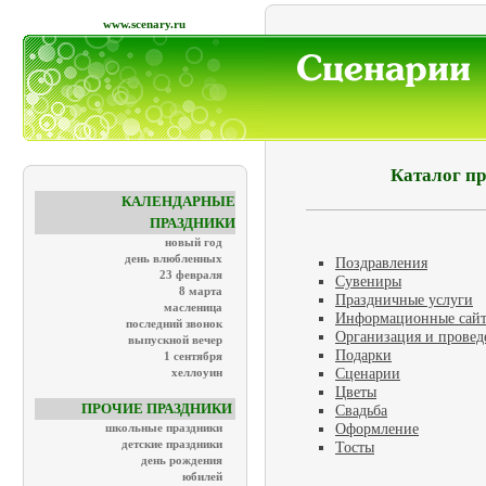
www.scenary.ru
Каталог п
КАЛЕНДАРНЫЕ
ПРАЗДНИКИ
новый год
день влюбленных
Поздравления
23 февраля
Сувениры
8 марта
Праздничные услуги
масленица
Информационные сайт
последний звонок
Организация и провед
выпускной вечер
Подарки
1 сентября
Сценарии
хеллоуин
Цветы
ПРОЧИЕ ПРАЗДНИКИ
Свадьба
Оформление
школьные праздники
детские праздники
Тосты
день рождения
юбилей