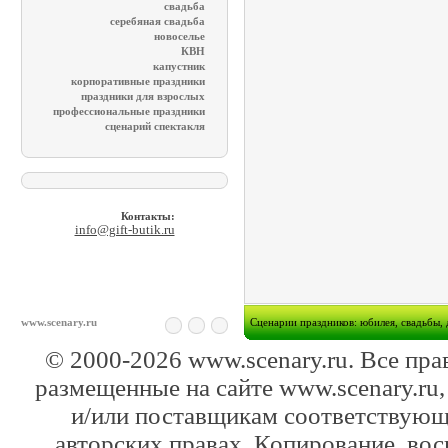
свадьба
серебяная свадьба
новоселье
КВН
капустник
корпоративные праздники
праздники для взрослых
профессиональные праздники
сценарий спектакля
Контакты:
info@gift-butik.ru
www.scenary.ru
Cценарии праздников: юбилея, свадьбы, 
© 2000-2026 www.scenary.ru. Все пра
размещенные на сайте www.scenary.ru,
и/или поставщикам соответствующ
авторских правах. Копирование, вос