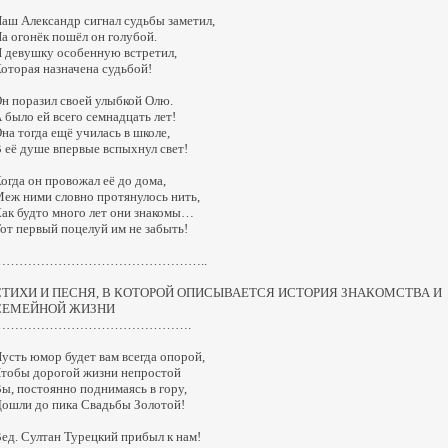
аш Александр сигнал судьбы заметил,
а огонёк пошёл он голубой.
 девушку особенную встретил,
оторая назначена судьбой!
н поразил своей улыбкой Олю.
 было ей всего семнадцать лет!
на тогда ещё училась в школе,
 её душе впервые вспыхнул свет!
огда он провожал её до дома,
еж ними словно протянулось нить,
ак будто много лет они знакомы…
от первый поцелуй им не забыть!
…………………………………………..
СТИХИ И ПЕСНЯ, В КОТОРОЙ ОПИСЫВАЕТСЯ ИСТОРИЯ ЗНАКОМСТВА И
СЕМЕЙНОЙ ЖИЗНИ
……………………………………….
усть юмор будет вам всегда опорой,
тобы дорогой жизни непростой
ы, постоянно поднимаясь в гору,
ошли до пика Свадьбы Золотой!
ед. Султан Турецкий прибыл к нам!