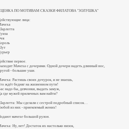
СЦЕНКА ПО МОТИВАМ СКАЗКИ ФИЛАТОВА "ЗОЛУШКА"
ействующие лица:
Мачеха
Шарлотта
уиза
Фея
ороль
Шут
урьер
ействие первое.
ыходит Мачеха с дочерями. Одной дочери надеть длинный нос,
ругой - большие уши.
ачеха: Растишь своих дочурок, и не знаешь,
то ждёт бедняг на жизненном пути!
ас надо бы, девчонки, выдать замуж,
а где мужей приличных вам найти?
арлотта: Мы сделали с сестрой подробный список…
юбой из них - приемлемый жених!
одают мачехе большой рулон.
ачеха: Ну, нет! Достаток их настолько низок,