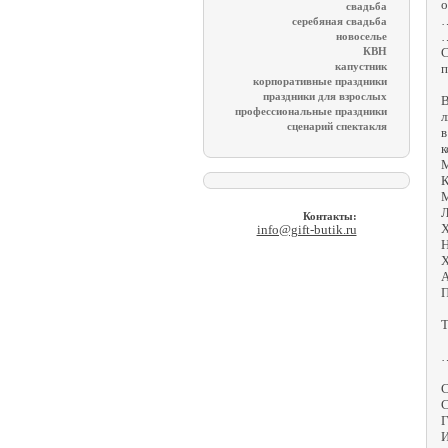
о
свадьба
серебяная свадьба
новоселье
С
КВН
капустник
п
корпоративные праздники
праздники для взрослых
В
профессиональные праздники
сценарий спектакля
в
к
М
К
М
Л
Контакты:
Х
info@gift-butik.ru
Н
Х
А
П
Т
С
С
Г
И