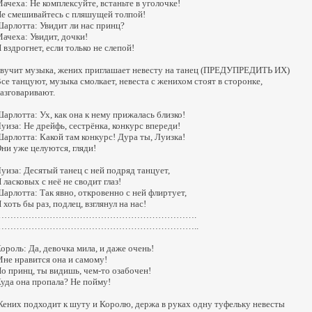
ачеха: Не комплексуйте, встаньте в уголочке!
е смешивайтесь с пляшущей толпой!
арлотта: Увидит ли нас принц?
ачеха: Увидит, дочки!
 вздрогнет, если только не слепой!
вучит музыка, жених приглашает невесту на танец (ПРЕДУПРЕДИТЬ ИХ)
се танцуют, музыка смолкает, невеста с женихом стоят в сторонке,
азговаривают.
арлотта: Ух, как она к нему прижалась близко!
уиза: Не дрейфь, сестрёнка, конкурс впереди!
арлотта: Какой там конкурс! Дура ты, Луизка!
ни уже целуются, гляди!
уиза: Десятый танец с ней подряд танцует,
 ласковых с неё не сводит глаз!
арлотта: Так явно, откровенно с ней флиртует,
 хоть бы раз, подлец, взглянул на нас!
………………………………………………………….
…………………………………………………………..
ороль: Да, девочка мила, и даже очень!
не нравится она и самому!
о принц, ты видишь, чем-то озабочен!
уда она пропала? Не пойму!
ених подходит к шуту и Королю, держа в руках одну туфельку невесты