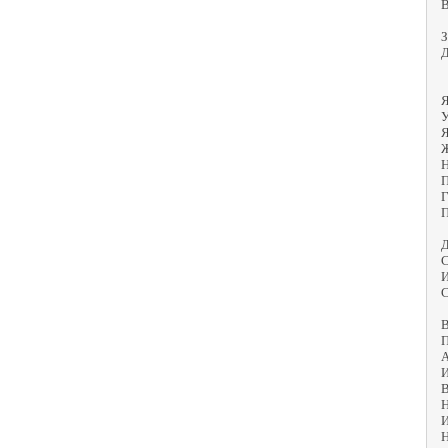
В
З
Д
Я
У
Я
Ж
Н
П
Г
П
Д
С
И
С
В
П
А
И
В
Н
И
Н