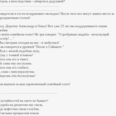
тцом, а впоследствии - свёкром и дедушкой?
……………………………………………….
……………………………………………….
видетели и гости поздравляют молодых! После чего все могут занять места за
раздничным столом!
ед. Дорогие Александр и Ольга! Вот уже 25 лет вы поддерживаете пламя
любви
 своём семейном очаге! Не зря говорят: "Серебряная свадьба - негаснущий
остёр!…."
ы смотрим сегодня на вас - и любуемся!
ак говорится в древней "Песне о Гайавате:"
уж с женой подобны луку,
уку с тонкой тетивою!
оть она его и тянет,
о сама ему послушна.
оть она его сгибает,
 сама с ним неразлучна.
орознь оба бесполезны!
ак выпьем за ваш гармоничный семейный союз!
……………………………………………..
лучайностей на свете не бывает!
удьба на дискотеке вас свела,
де кофточка сияла голубая,
 музыка прекрасная плыла.