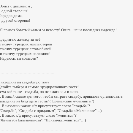
рист с дипломом ,
 одной стороны!
орядок дома,
 другой стороны!
 Я привёз богатый калым за невесту! Ольга - наша последняя надежда!
редлагаю жениху за неё:
 тысячу турецких компьютеров
 тысячу турецких автомобилей
 и тысячу турецких наложниц!
 Надеюсь, ты согласен?
……………………………………..
……………………………………..
икторина на свадебную тему
авайте выберем самого эрудированного гостя!
ема всё та же - свадьба, но не в жизни, а в кино.
. В какой сказке для того, чтобы сыграть свадьбу, пришлось организовать
ападение на будущего тестя? ("Бременские музыканты")
. В названии каких к/ф присутствует слово "свадьба"?
"Свадьба", "Свадьба с приданым", "Свадьба в Малиновке"…)
. В каких к/ф присутствует слово "жениться"?
"Женитьба Бальзаминова", "Привычка жениться"…)
……………………………………………………………………………..
……………………………………………………………………………