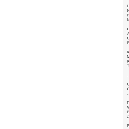
Н
Н
И
К
О
А
О
В
К
М
К
Т
П
Ч
В
Д
В