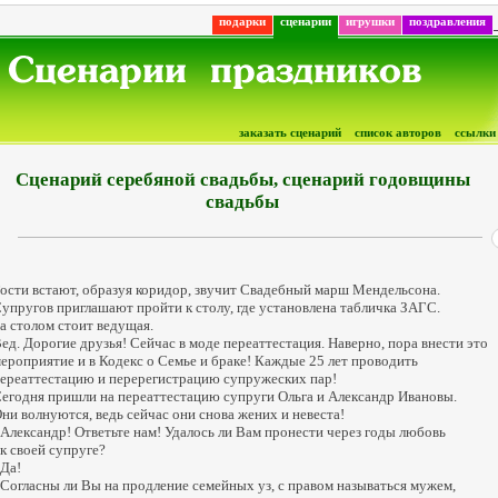
подарки
сценарии
игрушки
поздравления
заказать сценарий
список авторов
ссылки
Сценарий серебяной свадьбы, сценарий годовщины
свадьбы
ости встают, образуя коридор, звучит Свадебный марш Мендельсона.
упругов приглашают пройти к столу, где установлена табличка ЗАГС.
а столом стоит ведущая.
ед. Дорогие друзья! Сейчас в моде переаттестация. Наверно, пора внести это
ероприятие и в Кодекс о Семье и браке! Каждые 25 лет проводить
ереаттестацию и перерегистрацию супружеских пар!
егодня пришли на переаттестацию супруги Ольга и Александр Ивановы.
ни волнуются, ведь сейчас они снова жених и невеста!
 Александр! Ответьте нам! Удалось ли Вам пронести через годы любовь
 к своей супруге?
 Да!
 Согласны ли Вы на продление семейных уз, с правом называться мужем,