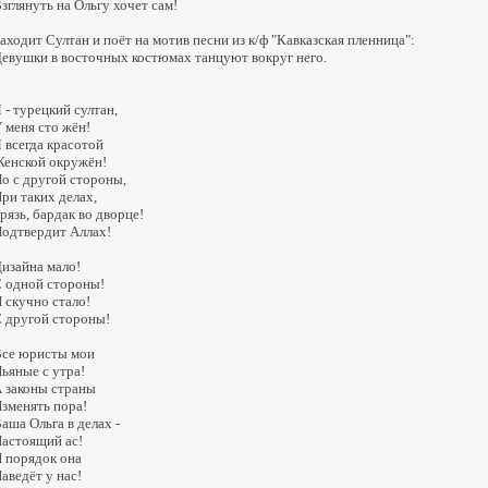
зглянуть на Ольгу хочет сам!
аходит Султан и поёт на мотив песни из к/ф "Кавказская пленница":
евушки в восточных костюмах танцуют вокруг него.
 - турецкий султан,
 меня сто жён!
 всегда красотой
енской окружён!
о с другой стороны,
ри таких делах,
рязь, бардак во дворце!
одтвердит Аллах!
изайна мало!
 одной стороны!
 скучно стало!
 другой стороны!
се юристы мои
ьяные с утра!
 законы страны
зменять пора!
аша Ольга в делах -
астоящий ас!
 порядок она
аведёт у нас!