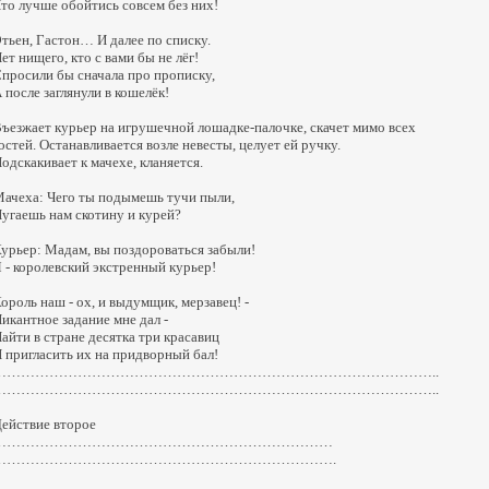
то лучше обойтись совсем без них!
тьен, Гастон… И далее по списку.
ет нищего, кто с вами бы не лёг!
просили бы сначала про прописку,
 после заглянули в кошелёк!
ъезжает курьер на игрушечной лошадке-палочке, скачет мимо всех
остей. Останавливается возле невесты, целует ей ручку.
одскакивает к мачехе, кланяется.
ачеха: Чего ты подымешь тучи пыли,
угаешь нам скотину и курей?
урьер: Мадам, вы поздороваться забыли!
 - королевский экстренный курьер!
ороль наш - ох, и выдумщик, мерзавец! -
икантное задание мне дал -
айти в стране десятка три красавиц
 пригласить их на придворный бал!
…………………………………………………………………………………..
…………………………………………………………………………………..
ействие второе
………………………………………………………………
……………………………………………………………….