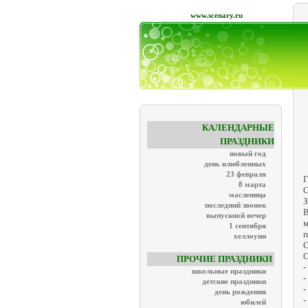
www.scenary.ru
КАЛЕНДАРНЫЕ
ПРАЗДНИКИ
новый год
день влюбленных
23 февраля
Г
8 марта
С
масленица
З
последний звонок
В
выпускной вечер
м
1 сентября
п
хеллоуин
С
О
ПРОЧИЕ ПРАЗДНИКИ
-
школьные праздники
-
детские праздники
-
день рождения
-
юбилей