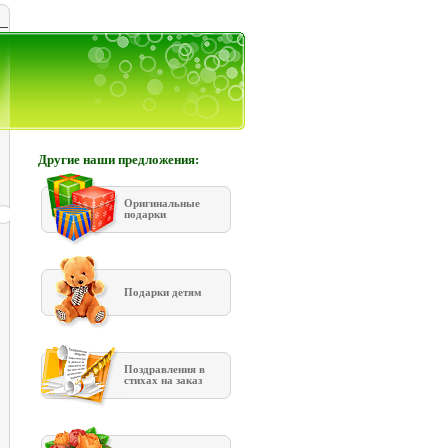
Другие наши предложения:
Оригинальные
подарки
Подарки детям
Поздравления в
стихах на заказ