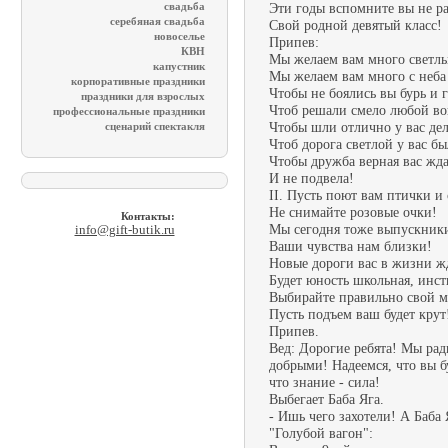
Эти годы вспомните вы не ра
свадьба
серебяная свадьба
Свой родной девятый класс!
новоселье
Припев:
КВН
Мы желаем вам много светлы
капустник
Мы желаем вам много с неба 
корпоративные праздники
Чтобы не боялись вы бурь и г
праздники для взрослых
Чтоб решали смело любой во
профессиональные праздники
Чтобы шли отлично у вас дел
сценарий спектакля
Чтоб дорога светлой у вас бы
Чтобы дружба верная вас жд
И не подвела!
II. Пусть поют вам птички и
Не снимайте розовые очки!
Контакты:
Мы сегодня тоже выпускник
info@gift-butik.ru
Ваши чувства нам близки!
Новые дороги вас в жизни ж
Будет юность школьная, инст
Выбирайте правильно свой м
Пусть подъем ваш будет крут
Припев.
Вед: Дорогие ребята! Мы ра
добрыми! Надеемся, что вы б
что знание - сила!
Выбегает Баба Яга.
- Ишь чего захотели! А Баба
"Голубой вагон":