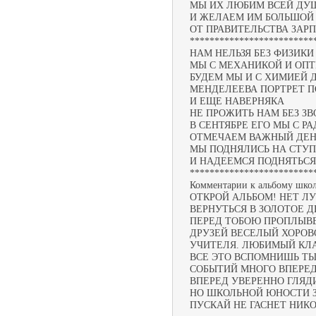
МЫ ИХ ЛЮБИМ ВСЕЙ ДУ
И ЖЕЛАЕМ ИМ БОЛЬШОЙ
ОТ ПРАВИТЕЛЬСТВА ЗАР
*************************
НАМ НЕЛЬЗЯ БЕЗ ФИЗИКИ
МЫ С МЕХАНИКОЙ И ОПТ
БУДЕМ МЫ И С ХИМИЕЙ 
МЕНДЕЛЕЕВА ПОРТРЕТ 
И ЕЩЕ НАВЕРНЯКА
НЕ ПРОЖИТЬ НАМ БЕЗ ЗВ
В СЕНТЯБРЕ ЕГО МЫ С 
ОТМЕЧАЕМ ВАЖНЫЙ ДЕН
МЫ ПОДНЯЛИСЬ НА СТУ
И НАДЕЕМСЯ ПОДНЯТЬСЯ
*************************
Комментарии к альбому шко
ОТКРОЙ АЛЬБОМ! НЕТ Л
ВЕРНУТЬСЯ В ЗОЛОТОЕ Д
ПЕРЕД ТОБОЮ ПРОПЛЫВ
ДРУЗЕЙ ВЕСЕЛЫЙ ХОРОВ
УЧИТЕЛЯ. ЛЮБИМЫЙ КЛА
ВСЕ ЭТО ВСПОМНИШЬ ТЫ 
СОБЫТИЙ МНОГО ВПЕРЕД
ВПЕРЕД УВЕРЕННО ГЛЯД
НО ШКОЛЬНОЙ ЮНОСТИ 
ПУСКАЙ НЕ ГАСНЕТ НИКО