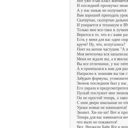
Вот уже 9-ый класс кончается
И последний прозвучал звон
А у нас никак не получается
Вам хороший преподать урок
Скатертью, скатертью дальни
И упирается в техникум и В
Только мне все-таки в лучше
Верится в то, что я с вами ра
Есть у меня для вас один сю
круче! Ну, что, испугались?
Поет на мотив частушек "А па
Моя метелочка вся запылилас
Меня не ждали вы, а я явилас
Вы все отличники, у вас пят
А я примчалася к вам для ра
Напрасно к знаниям вы так с
Забудьте формулы, угомоните
Звонок последним был у вас 
Его украла я предусмотрител
Пускай послужит мне звоно
Он не простой теперь, а зак
С ним двери школьные не от
Уроки новые не начинаются!
Звонит. Хи-хи-хи! Вот и пр
Теперь для вас начинается ве
что мало не покажется!
Вед. Неужели Бабе Яге и впр