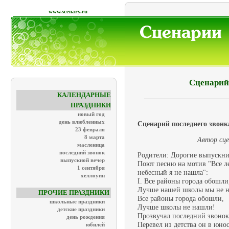
www.scenary.ru
Сценарий
КАЛЕНДАРНЫЕ
ПРАЗДНИКИ
новый год
день влюбленных
Сценарий последнего звонка
23 февраля
8 марта
Автор сце
масленица
последний звонок
Родители: Дорогие выпускни
выпускной вечер
Поют песню на мотив "Все ле
1 сентября
небесный я не нашла":
хеллоуин
I. Все районы города обошли
Лучше нашей школы мы не 
ПРОЧИЕ ПРАЗДНИКИ
Все районы города обошли,
школьные праздники
Лучше школы не нашли!
детские праздники
Прозвучал последний звонок
день рождения
Перевел из детства он в юнос
юбилей