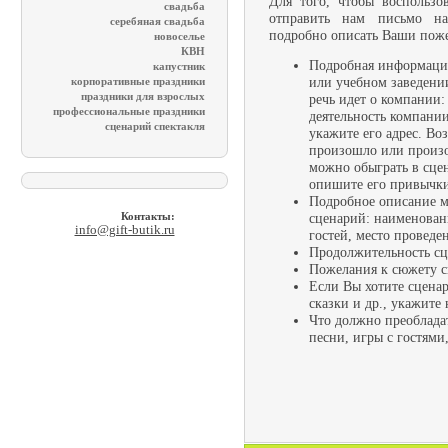
Для того, чтобы воспользо
свадьба
отправить нам письмо н
серебяная свадьба
подробно описать Ваши поже
новоселье
КВН
Подробная информация
капустник
или учебном заведени
корпоративные праздники
речь идет о компании
праздники для взрослых
профессиональные праздники
деятельность компании
сценарий спектакля
укажите его адрес. В
произошло или произой
можно обыграть в сцен
опишите его привычки,
Подробное описание м
сценарий: наименован
Контакты:
info@gift-butik.ru
гостей, место проведе
Продолжительность сц
Пожелания к сюжету с
Если Вы хотите сцена
сказки и др., укажите
Что должно преоблада
песни, игры с гостями