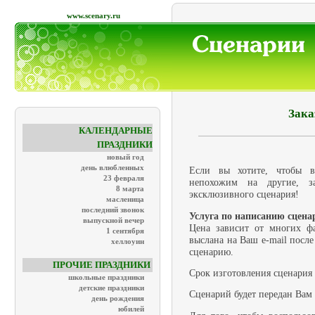
www.scenary.ru
Зака
КАЛЕНДАРНЫЕ
ПРАЗДНИКИ
новый год
день влюбленных
Если вы хотите, чтобы 
23 февраля
непохожим на другие, з
8 марта
эксклюзивного сценария!
масленица
последний звонок
Услуга по написанию сценар
выпускной вечер
Цена зависит от многих фа
1 сентября
выслана на Ваш e-mail после
хеллоуин
сценарию.
ПРОЧИЕ ПРАЗДНИКИ
Срок изготовления сценария 
школьные праздники
детские праздники
Сценарий будет передан Вам 
день рождения
юбилей